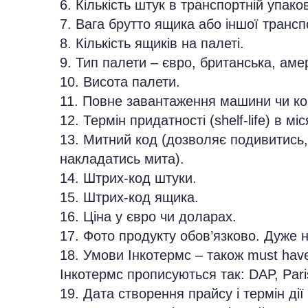
6. Кількість штук в транспортній упако
7. Вага брутто ящика або іншої трансп
8. Кількість ящиків на палеті.
9. Тип палети – євро, британська, амер
10. Висота палети.
11. Повне завантаження машини чи ко
12. Термін придатності (shelf-life) в мі
13. Митний код (дозволяє подивитись, 
накладатись мита).
14. Штрих-код штуки.
15. Штрих-код ящика.
16. Ціна у євро чи доларах.
17. Фото продукту обов’язково. Дуже н
18. Умови Інкотермс – також must have
Інкотермс прописуються так: DAP, Paris
19. Дата створення прайсу і термін дії