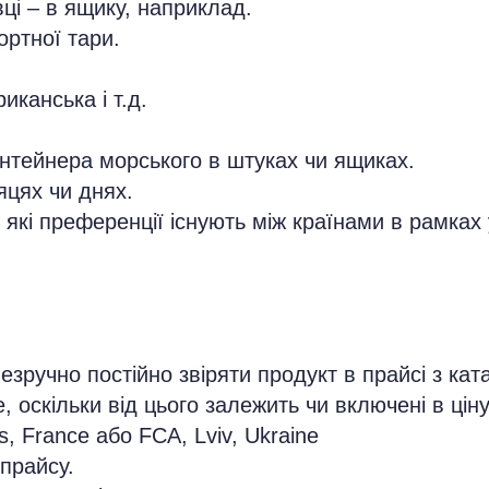
вці – в ящику, наприклад.
ортної тари.
иканська і т.д.
нтейнера морського в штуках чи ящиках.
сяцях чи днях.
які преференції існують між країнами в рамках у
езручно постійно звіряти продукт в прайсі з ка
, оскільки від цього залежить чи включені в цін
, France або FCA, Lviv, Ukraine
 прайсу.