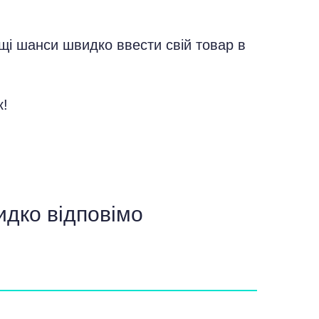
щі шанси швидко ввести свій товар в
к!
идко відповімо