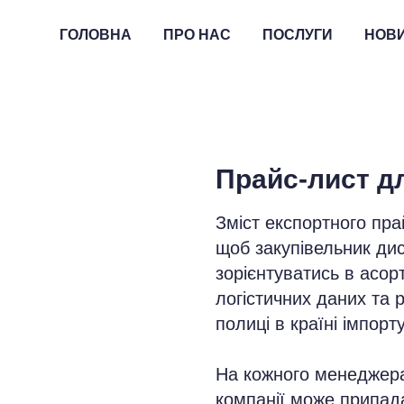
ГОЛОВНА
ПРО НАС
ПОСЛУГИ
НОВ
Прайс-лист д
Зміст експортного пра
щоб закупівельник ди
зорієнтуватись в асорт
логістичних даних та 
полиці в країні імпорту
На кожного менеджера 
компанії може припада