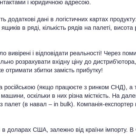
контактами і юридичною адресою.
ь додаткові дані в логістичних картах продукту:
 ящиків в ряді, кількість рядів на палеті, висота
ало вивірені і відповідати реальності! Через п
ьно розрахувати вхідну ціну до дистриб’ютора,
же отримати збитки замість прибутку!
а російською (якщо працюєте з ринком СНД), а 
машини, оскільки в них різна місткість. На дале
 палет (в навал – in bulk). Компанія-експортер 
і в доларах США, залежно від країни імпорту. В