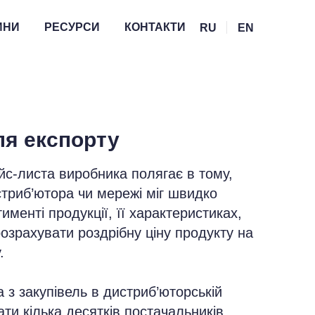
ИНИ
РЕСУРСИ
КОНТАКТИ
RU
EN
ля експорту
йс-листа виробника полягає в тому,
стриб’ютора чи мережі міг швидко
именті продукції, її характеристиках,
розрахувати роздрібну ціну продукту на
.
з закупівель в дистриб’юторській
ти кілька десятків постачальників.