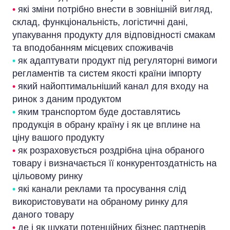
•
які зміни потрібно внести в зовнішній вигляд,
склад, функціональність, логістичні дані,
упакування продукту для відповідності смакам
та вподобанням місцевих споживачів
•
як адаптувати продукт під регуляторні вимоги
регламентів та систем якості країни імпорту
•
який найоптимальніший канал для входу на
ринок з даним продуктом
•
яким транспортом буде доставлятись
продукція в обрану країну і як це вплине на
ціну вашого продукту
•
як розраховується роздрібна ціна обраного
товару і визначається її конкурентоздатність на
цільовому ринку
•
які канали реклами та просування слід
використовувати на обраному ринку для
даного товару
•
де і як шукати потенційних бізнес партнерів