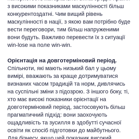
з високими показниками маскулінності більш
конкурентоздатні. Чим вищий рівень
маскулінності в нації, з якою вам потрібно буде
вести переговори, тим більш напруженими
вони будуть. Важливо перевести їх з ситуації
win-lose на поле win-win.
Орієнтація на довготерміновий період.
Спільноти, які мають низький бал у цьому
вимірі, вважають за краще дотримуватися
визнаних часом традицій та норм, дивлячись
на суспільні зміни з підозрою. З іншого боку, ті,
хто має високі показники орієнтації на
довготерміновий період, застосовують більш
прагматичний підхід: вони заохочують
ощадливість та зусилля в здобутті сучасної
освіти як спосіб підготовки до майбутнього.
Для бізнесу, якщо цей показник високий,